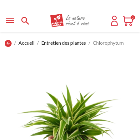


0
Accueil
Entretien des plantes
Chlorophytum
arrow_back