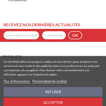
RECEVEZ NOS DERNIÈRES ACTUALITÉS

PRODUITS
Ce site Web utilise ses propres cookies et ceux de tiers pour améliorer nos
services et vous montrer des publicités liées à vos préférences en analysant

NOTRE SOCIÉTÉ
vos habitudes de navigation. Pour donner votre consentement à son
utilisation, appuyez sur le bouton Accepter.

VOTRE COMPTE
Plus d'informations
Personnaliser les cookies
REFUSER
keyboard_arrow_down
INFORMATIONS
ACCEPTER