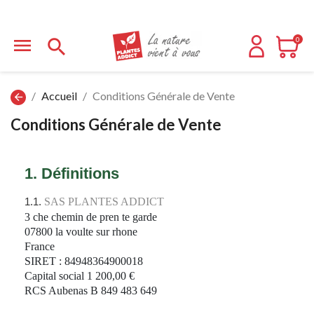


0
Accueil
Conditions Générale de Vente
arrow_back
Conditions Générale de Vente
1. Définitions
1.1. 
SAS PLANTES ADDICT
3 che chemin de pren te garde
07800 la voulte sur rhone
France
SIRET : 84948364900018
Capital social 1 200,00 €
RCS Aubenas B 849 483 649