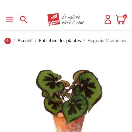


0
Accueil
Entretien des plantes
Bégonia Masoniana
arrow_back