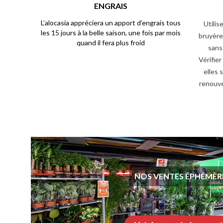
ENGRAIS
L’alocasia appréciera un apport d’engrais tous
Utilis
les 15 jours à la belle saison, une fois par mois
bruyère 
quand il fera plus froid
sans
Vérifier
elles 
renouve
NOS VENTES ÉPHÉMÈR