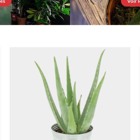
tes
Voir 