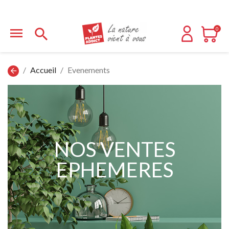


0
Accueil
Evenements
arrow_back
NOS VENTES
EPHEMERES