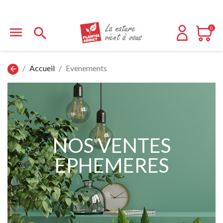


0
Accueil
Evenements
arrow_back
NOS VENTES
EPHEMERES