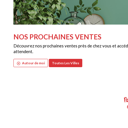
NOS PROCHAINES VENTES
Découvrez nos prochaines ventes près de chez vous et accéde
attendent.
Autour de moi
Toutes Les Villes
adjust