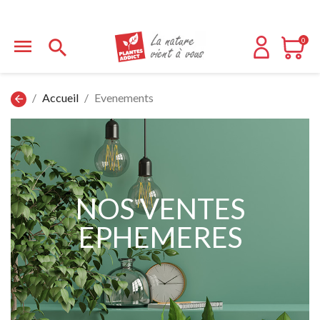


0
Accueil
Evenements
arrow_back
NOS VENTES
EPHEMERES