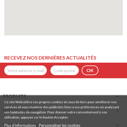
RECEVEZ NOS DERNIÈRES ACTUALITÉS

PRODUITS
Ce site Web utilise ses propres cookies et ceux de tiers pour améliorer nos
services et vous montrer des publicités liées à vos préférences en analysant

NOTRE SOCIÉTÉ
vos habitudes de navigation. Pour donner votre consentement à son
utilisation, appuyez sur le bouton Accepter.

VOTRE COMPTE
Plus d'informations
Personnaliser les cookies