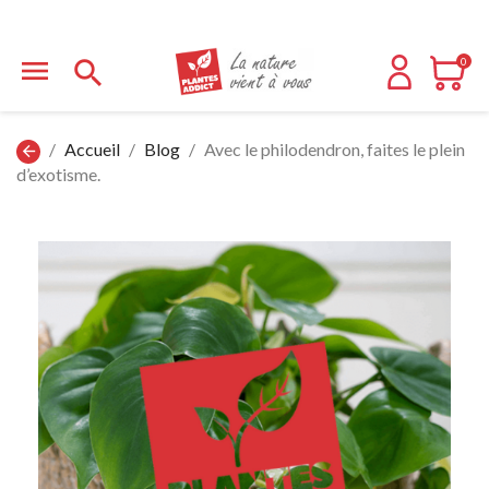


0
Accueil
Blog
Avec le philodendron, faites le plein
arrow_back
d’exotisme.